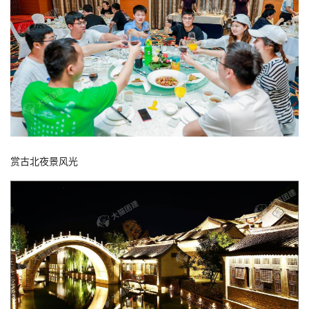
赏古北夜景风光