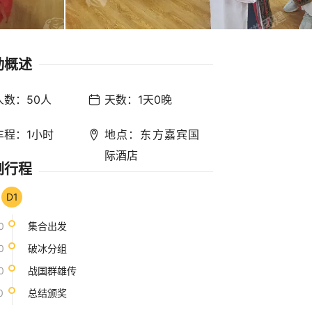
动概述
人数：50人
天数：1天0晚
车程：1小时
地点：东方嘉宾国
际酒店
例行程
D1
0
集合出发
0
破冰分组
0
战国群雄传
0
总结颁奖