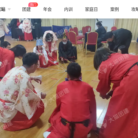
热门
京站
团建
年会
内训
家庭日
案例
攻