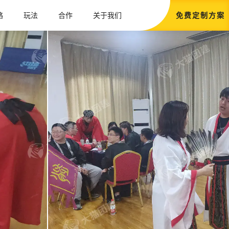
略
玩法
合作
关于我们
免
费
定
制
方
案