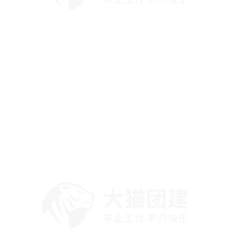
大猫活动总结
大家可以不受拘束地寻找感兴趣的人进行一对一交流，交换联
系方式等。拓展社交圈，增进彼此之间的了解与友谊，期望能
促成一些美好的缘分。