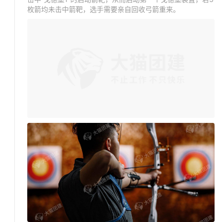
枚箭均未击中箭靶，选手需要亲自回收弓箭重来。