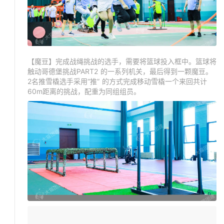
【魔豆】完成战绳挑战的选手，需要将篮球投入框中。篮球将
触动哥德堡挑战PART2 的一系列机关，最后得到一颗魔豆。
2名推雪橇选手采用“推” 的方式完成移动雪橇一个来回共计
60m距离的挑战，配重为同组组员。