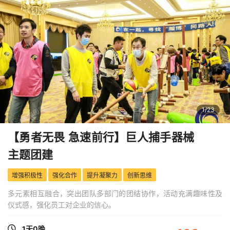
1
/
23
【勇者无畏 急速前行】巨人捕手器械
主题团建
增强积极性
强化合作
提升凝聚力
创新思维
多元素相互融合，突出团队多部门的团结协作，活动充满趣味性及
仪式感，强化员工对企业的信心。
1天0晚