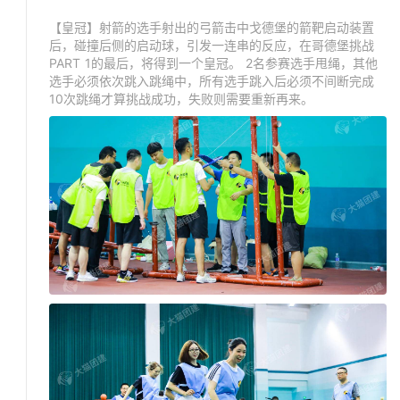
【皇冠】射箭的选手射出的弓箭击中戈德堡的箭靶启动装置
后，碰撞后侧的启动球，引发一连串的反应，在哥德堡挑战
PART 1的最后，将得到一个皇冠。 2名参赛选手甩绳，其他
选手必须依次跳入跳绳中，所有选手跳入后必须不间断完成
10次跳绳才算挑战成功，失败则需要重新再来。