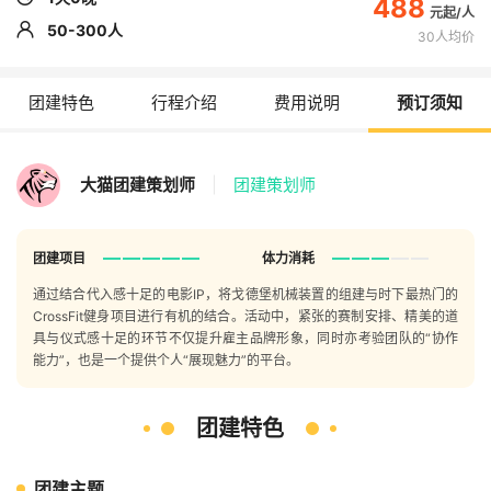
488
50-300人
30人均价
团建特色
行程介绍
费用说明
预订须知
大猫团建策划师
|
团建策划师
团建项目
体力消耗
通过结合代入感十足的电影IP，将戈德堡机械装置的组建与时下最热门的
CrossFit健身项目进行有机的结合。活动中，紧张的赛制安排、精美的道
具与仪式感十足的环节不仅提升雇主品牌形象，同时亦考验团队的“协作
能力”，也是一个提供个人“展现魅力”的平台。
团建特色
团建主题