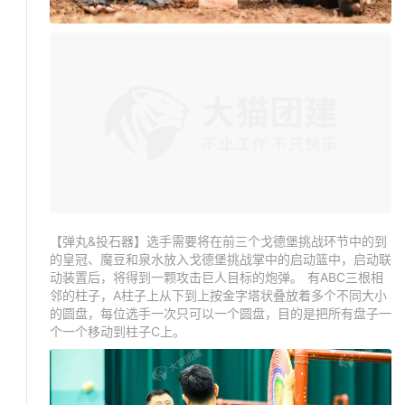
【弹丸&投石器】选手需要将在前三个戈德堡挑战环节中的到
的皇冠、魔豆和泉水放入戈德堡挑战掌中的启动篮中，启动联
动装置后，将得到一颗攻击巨人目标的炮弹。 有ABC三根相
邻的柱子，A柱子上从下到上按金字塔状叠放着多个不同大小
的圆盘，每位选手一次只可以一个圆盘，目的是把所有盘子一
个一个移动到柱子C上。