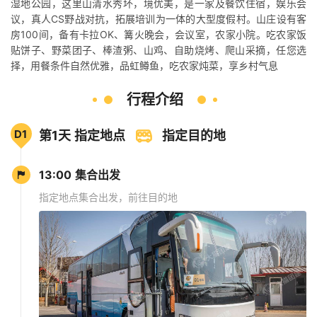
湿地公园，这里山清水秀坏，境优美，是一家及餐饮住宿，娱乐会
议，真人CS野战对抗，拓展培训为一体的大型度假村。山庄设有客
房100间，备有卡拉OK、篝火晚会，会议室，农家小院。吃农家饭
贴饼子、野菜团子、棒渣粥、山鸡、自助烧烤、爬山采摘，任您选
择，用餐条件自然优雅，品虹鳟鱼，吃农家炖菜，享乡村气息
行程介绍
D1
第1天 指定地点
指定目的地
13:00 集合出发
指定地点集合出发，前往目的地