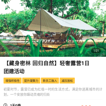
1
/
21
【藏身密林 回归自然】轻奢露营1日
团建活动
增强积极性
提升凝聚力
新员工融入
减压放松
初夏时节，露营已成为红极一时的生活方式，满足你逃离城市的计
划，一个安放你躁动灵魂的归处
1天0晚