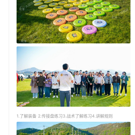
1.了解装备 2.传接盘练习3.战术了解练习4.讲解规则