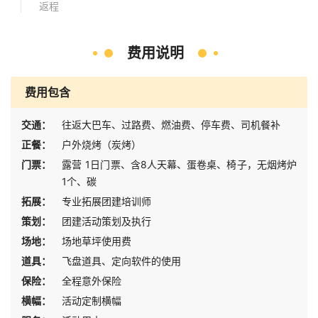
返程
费用说明
费用包含
交通：
往返大巴车、过路费、燃油费、停车费、司机餐补
正餐：
户外烧烤（炭烤）
门票：
露营 1日门票、含8人天幕、蛋卷桌、椅子，无烟烤炉
1个、碳
拓展：
专业拓展团建培训师
策划：
团建活动策划及执行
场地：
场地草坪使用费
道具：
飞盘道具、定向软件的使用
保险：
全程意外保险
横幅：
活动定制横幅