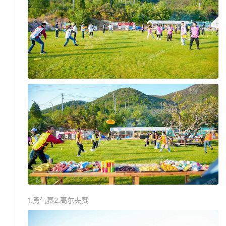
1.勇气赛2.高尔夫赛