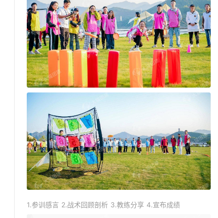
1.参训感言 2.战术回顾剖析 3.教练分享 4.宣布成绩