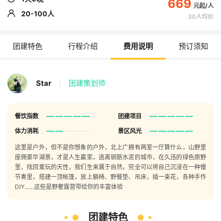
669
20-100人
30人均价
团建特色
行程介绍
费用说明
预订须知
Star
|
团建策划师
餐饮指数
团建项目
体力消耗
景区风光
这里是户外，但不是你想象的户外，北上广拥有两室一厅算什么，山野里
座佣豪华湖景，才是人生赢家，逃离钢筋水泥的城市，在久违的绿色原野
里，找回爱玩的天性，我们生来属于自然。完全可以将自己沉浸在一种慢
节奏里，搭建一顶帐篷，放上躺椅、野餐垫、吊床，插一束花，各种手作
DIY……这些是野奢露营带给你的丰富体验
团建特色