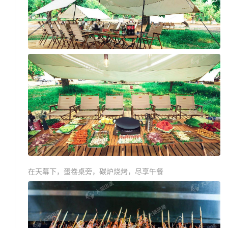
在天幕下，蛋卷桌旁，碳炉烧烤，尽享午餐