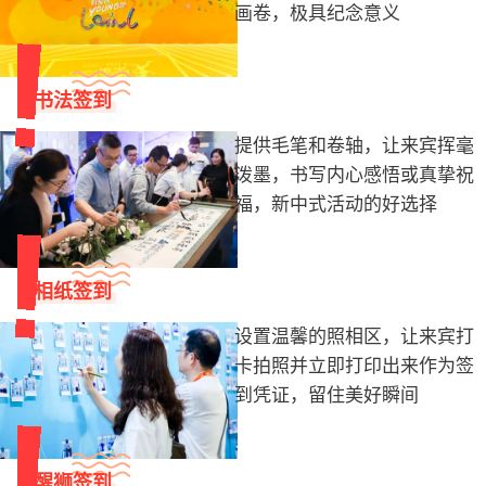
画卷，极具纪念意义
书法签到
提供毛笔和卷轴，让来宾挥毫
泼墨，书写内心感悟或真挚祝
福，新中式活动的好选择
相纸签到
设置温馨的照相区，让来宾打
卡拍照并立即打印出来作为签
到凭证，留住美好瞬间
醒狮签到