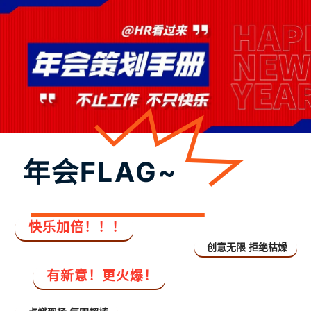
年会FLAG~
快乐加倍！！！
创意无限 拒绝枯燥
有新意！更火爆！