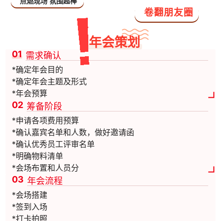
点燃现场 氛围超棒
卷翻朋友圈
年会策划
0
1
需求确认
*确定年会目的
*确定年会主题及形式
*年会预算
02
筹备阶段
*申请各项费用预算
*确认嘉宾名单和人数，做好邀请函
*确认优秀员工评审名单
*明确物料清单
*会场布置和人员分
03
年会流程
*会场搭建
*签到入场
*打卡拍照