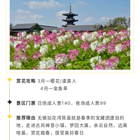
赏花攻略
3月—樱花/虞美人
4月—金鱼草
景区门票
日场成人票140、夜场成人票99
推荐理由
无锡拈花湾简直就是春季的宝藏团建目的
地，走进古风禅意小镇，梦回大唐。亲近自然，远离
喧嚣，赏花踏春，感受美好春日