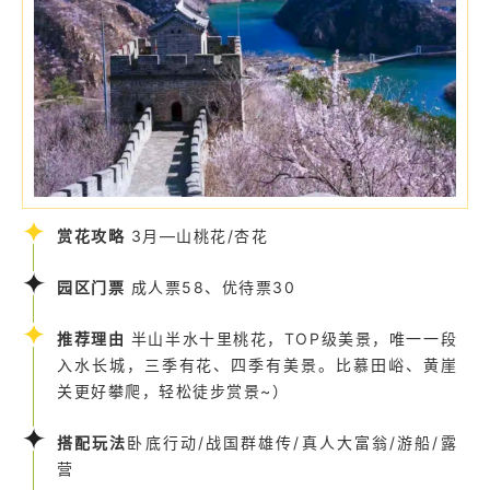
赏花攻略
3月—山桃花/杏花
园区门票
成人票58、优待票30
推荐理由
半山半水十里桃花，TOP级美景，唯一一段
入水长城，三季有花、四季有美景。比慕田峪、黄崖
关更好攀爬，轻松徒步赏景~）
搭配玩法
卧底行动/战国群雄传/真人大富翁/游船/露
营