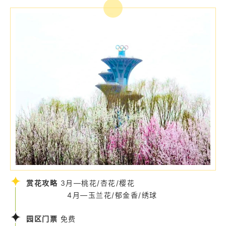
赏花攻略
3月—桃花/杏花/樱花
4月—玉兰花/郁金香/绣球
园区门票
免费