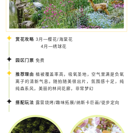
赏花攻略
3月—樱花/海棠花
4月—绣球花
园区门票
免费
推荐理由
植被覆盖率高，吸氧圣地，空气里满是负氧
离子的清新气息。随拍随美很出片，氛围感十足，纯
纯森系风，美丽的林间花廊，非常梦幻
搭配玩法
露营烧烤/趣味拓展/纳斯卡巨画/徒步定向