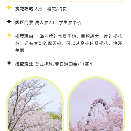
赏花攻略
3月—樱花/梅花
园区门票
成人票20、学生票半价
推荐理由
上海老牌的赏樱圣地，面积超大一片的樱花
林，还有梦幻的摩天轮，可以从高处俯瞰樱花，浪漫
美丽
搭配玩法
美式棒球/春日游园会/F1赛车