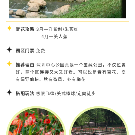
赏花攻略
3月—洋紫荆/朱顶红
4月—美人蕉
园区门票
免费
推荐理由
深圳中心公园真是一个宝藏公园，不仅位置
好，两个区连接又大又好看。可以说是春有百花、夏
有绿野仙踪、秋有微风、冬有梅花
搭配玩法
极限飞盘/美式棒球/定向徒步