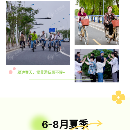
骑进春天，赏景游玩两不误~
6-8月夏季