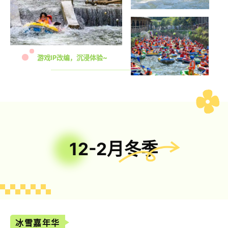
游戏IP改编，沉浸体验~
12-2月冬季
冰雪嘉年华