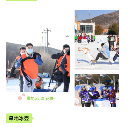
雪地玩出新花样~
旱地冰壶