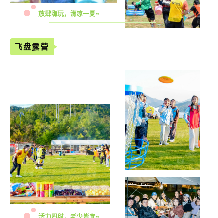
放肆嗨玩，清凉一夏~
飞盘露营
活力四射，老少皆宜~