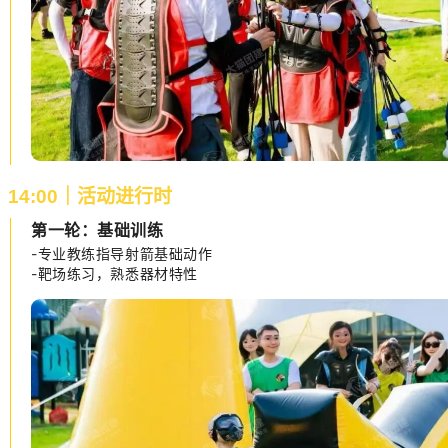
14:00｜活动进行时
第一轮：基础训练
-专业教练指导射箭基础动作
-靶场练习，熟悉器材特性