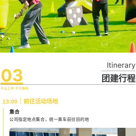
Itinerary
03
团建行程
不
止
工作 不只快乐
13:00｜前往活动场地
集合
公司指定地点集合，统一乘车前往目的地