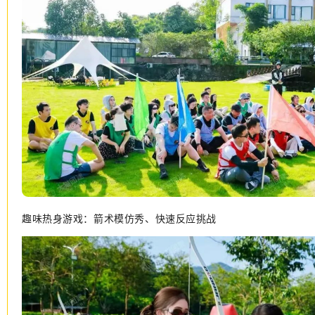
趣味热身游戏：箭术模仿秀、快速反应挑战