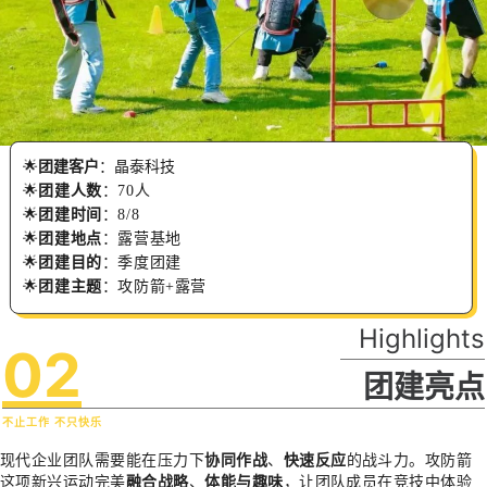
🌟
团建客户
：晶泰科技
🌟
团建人数
：70人
🌟
团建时间
：8/8
🌟
团建地点
：露营基地
🌟
团建目的
：季度团建
🌟
团建主题
：攻防箭+露营
Highlights
02
团建亮点
不
止
工作 不只快乐
现代企业团队需要能在压力下
协同作战
、
快速反应
的战斗力。攻防箭
这项新兴运动完美
融合战略
、
体能与趣味
，让团队成员在竞技中体验