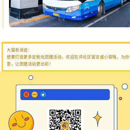
大猫有话说：
想要打造更多定制化团建活动，欢迎在评论区留言或小窗哦，为你
意，让团建活动更出彩！